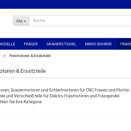
Alle
MODELLE
FRÄSER
GRAVIERSTICHEL
MIKRO BOHRER
FRÄS
»
R
SPANNTECHNIK
CNC-ELEKTRONIK
CNC MECHANIK
CNC 
Fräsmotoren & Ersatzteile
toren & Ersatzteile
oren, Graviermotoren und Schleifmotoren für CNC Fräsen und Plotter.
ile und Verschleißteile für Elektro-Fräsmotoren und Frässpindel.
hlen Sie Ihre Kategorie.