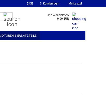
DE
Kundenlogin
Merkzettel
Suche...
Ihr Warenkorb
0,00 EUR
MOTOREN & ERSATZTEILE
SOFTWARE
WERKSSTOFFE & ZUBEHÖR