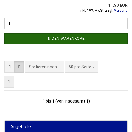
11,50 EUR
inkl. 19% MwSt. zzgl.
Versand
IN DEN WARENKORB
Sortieren nach
pro Seite
Sortieren nach
50 pro Seite
1
1
bis
1
(von insgesamt
1
)
Angebote