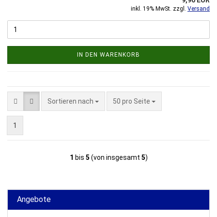
inkl. 19% MwSt. zzgl.
Versand
IN DEN WARENKORB
Sortieren nach
pro Seite
Sortieren nach
50 pro Seite
1
1
bis
5
(von insgesamt
5
)
Angebote