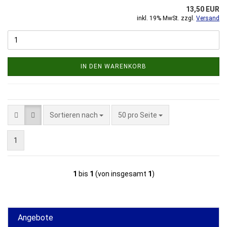
13,50 EUR
inkl. 19% MwSt. zzgl.
Versand
IN DEN WARENKORB
Sortieren nach
pro Seite
Sortieren nach
50 pro Seite
1
1
bis
1
(von insgesamt
1
)
Angebote