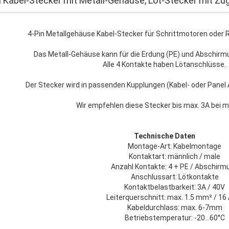
n Kabel-Stecker mit Metall-Gehäuse, Löt-Stecker mit Zu
4-Pin Metallgehäuse Kabel-Stecker für Schrittmotoren oder 
Das Metall-Gehäuse kann für die Erdung (PE) und Abschirm
Alle 4 Kontakte haben Lötanschlüsse.
Der Stecker wird in passenden Kupplungen (Kabel- oder Panel 
Wir empfehlen diese Stecker bis max. 3A bei m
Technische Daten
Montage-Art: Kabelmontage
Kontaktart: männlich / male
Anzahl Kontakte: 4 + PE / Abschirm
Anschlussart: Lötkontakte
Kontaktbelastbarkeit: 3A / 40V
Leiterquerschnitt: max. 1.5 mm² / 1
Kabeldurchlass: max. 6-7mm
Betriebstemperatur: -20…60°C