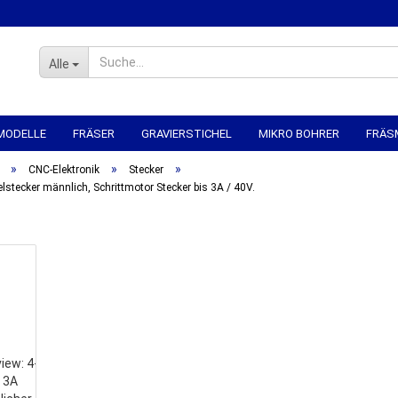
Alle
MODELLE
FRÄSER
GRAVIERSTICHEL
MIKRO BOHRER
FRÄS
»
»
»
R
SPANNTECHNIK
CNC-ELEKTRONIK
CNC MECHANIK
CNC 
CNC-Elektronik
Stecker
elstecker männlich, Schrittmotor Stecker bis 3A / 40V.