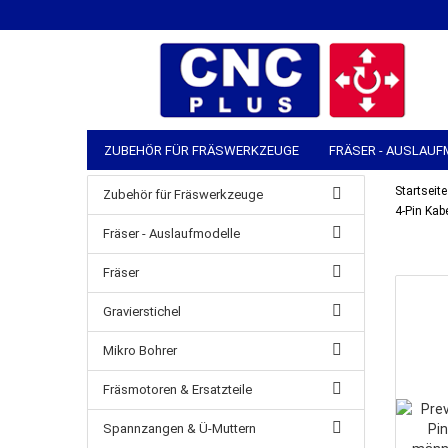
ZUBEHÖR FÜR FRÄSWERKZEUGE
FRÄSER - AUSLAUF
SPANNZANGEN & Ü-MUTTERN
MASCHINEN-ZUBEHÖ
Startseite
Zubehör für Fräswerkzeuge
4-Pin Kab
MANUELLE WERKZEUGE
LAGER & VERSAND
Fräser - Auslaufmodelle
Fräser
Gravierstichel
Mikro Bohrer
Fräsmotoren & Ersatzteile
Spannzangen & Ü-Muttern