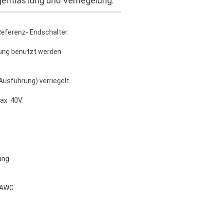
gentlastung und Verriegelung.
Referenz- Endschalter.
ung benutzt werden.
Ausführung) verriegelt.
ax. 40V.
ung
6 AWG