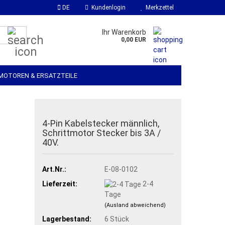
DE
Kundenlogin
Merkzettel
Suche...
Ihr Warenkorb
0,00 EUR
MOTOREN & ERSATZTEILE
SOFTWARE
WERKSSTOFFE & ZUBEHÖR
4-Pin Kabelstecker männlich,
Schrittmotor Stecker bis 3A /
40V.
Art.Nr.:
E-08-0102
Lieferzeit:
2-4
Tage
(Ausland abweichend)
Lagerbestand:
6
Stück