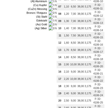
(Al) Aluminium
4106-10
F-32-
(Cu) Kupfer
07
1,10
6,50
38,00
3,175
4106-11
(CuZn) Messing
F-32-
Bronze / Rotguss
08
1,20
7,00
38,00
3,175
4106-12
(St) Stahl
F-32-
Edelstahl
09
1,30
7,00
38,00
3,175
4106-13
(Au) Gold
F-32-
(Ag) Silber
10
1,40
7,00
38,00
3,175
4106-14
F-32-
11
1,50
7,50
38,00
3,175
4106-15
F-32-
12
1,60
8,50
38,00
3,175
4106-16
F-32-
13
1,70
8,50
38,00
3,175
4106-17
F-32-
14
1,80
8,50
38,00
3,175
4106-18
F-32-
15
2,00
10,00
38,00
3,175
4106-20
F-32-
16
2,10
9,00
38,00
3,175
4106-21
F-32-
17
2,20
10,00
38,00
3,175
4106-22
F-32-
18
2,30
9,00
38,00
3,175
4106-23
F-32-
19
2,40
9,00
38,00
3,175
4106-24
F-32-
20
2,50
9,00
38,00
3,175
4106-25
F-32-
21
2,60
9,00
38,00
3,175