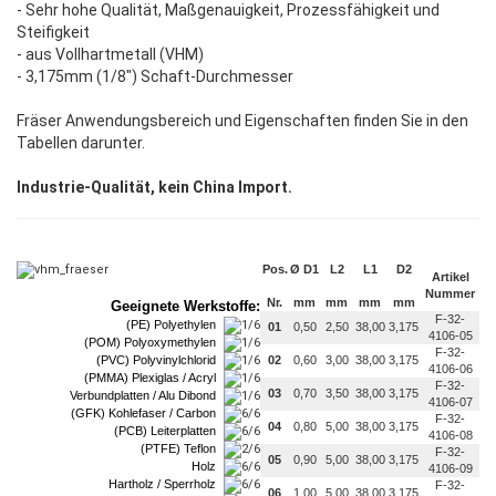
- Sehr hohe Qualität, Maßgenauigkeit, Prozessfähigkeit und
Steifigkeit
- aus Vollhartmetall (VHM)
- 3,175mm (1/8") Schaft-Durchmesser
Fräser Anwendungsbereich und Eigenschaften finden Sie in den
Tabellen darunter.
Industrie-Qualität, kein China Import.
Pos.
Ø D1
L2
L1
D2
Artikel
Nummer
Nr.
mm
mm
mm
mm
Geeignete Werkstoffe:
F-32-
(PE) Polyethylen
01
0,50
2,50
38,00
3,175
4106-05
(POM) Polyoxymethylen
F-32-
(PVC) Polyvinylchlorid
02
0,60
3,00
38,00
3,175
4106-06
(PMMA) Plexiglas / Acryl
F-32-
03
0,70
3,50
38,00
3,175
Verbundplatten / Alu Dibond
4106-07
(GFK) Kohlefaser / Carbon
F-32-
04
0,80
5,00
38,00
3,175
(PCB) Leiterplatten
4106-08
(PTFE) Teflon
F-32-
05
0,90
5,00
38,00
3,175
Holz
4106-09
Hartholz / Sperrholz
F-32-
06
1,00
5,00
38,00
3,175