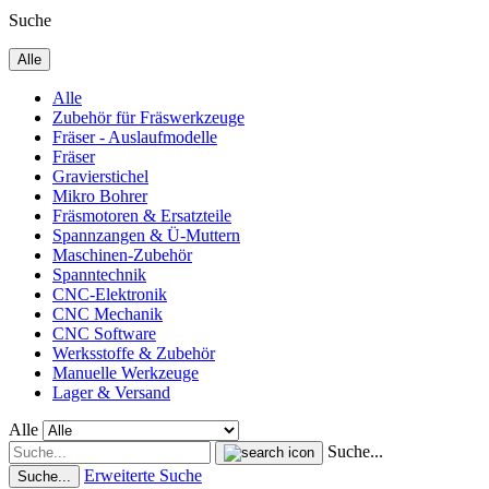
Suche
Alle
Alle
Zubehör für Fräswerkzeuge
Fräser - Auslaufmodelle
Fräser
Gravierstichel
Mikro Bohrer
Fräsmotoren & Ersatzteile
Spannzangen & Ü-Muttern
Maschinen-Zubehör
Spanntechnik
CNC-Elektronik
CNC Mechanik
CNC Software
Werksstoffe & Zubehör
Manuelle Werkzeuge
Lager & Versand
Alle
Suche...
Erweiterte Suche
Suche...