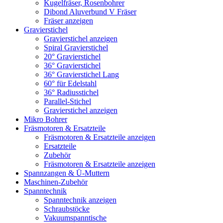
Kugelfräser, Rosenbohrer
Dibond Aluverbund V Fräser
Fräser anzeigen
Gravierstichel
Gravierstichel anzeigen
Spiral Gravierstichel
20° Gravierstichel
36° Gravierstichel
36° Gravierstichel Lang
60° für Edelstahl
36° Radiusstichel
Parallel-Stichel
Gravierstichel anzeigen
Mikro Bohrer
Fräsmotoren & Ersatzteile
Fräsmotoren & Ersatzteile anzeigen
Ersatzteile
Zubehör
Fräsmotoren & Ersatzteile anzeigen
Spannzangen & Ü-Muttern
Maschinen-Zubehör
Spanntechnik
Spanntechnik anzeigen
Schraubstöcke
Vakuumspanntische