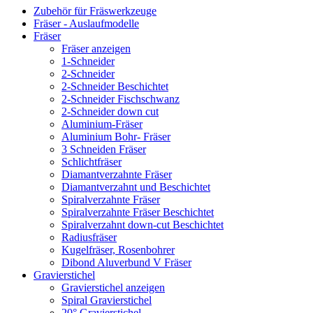
Zubehör für Fräswerkzeuge
Fräser - Auslaufmodelle
Fräser
Fräser anzeigen
1-Schneider
2-Schneider
2-Schneider Beschichtet
2-Schneider Fischschwanz
2-Schneider down cut
Aluminium-Fräser
Aluminium Bohr- Fräser
3 Schneiden Fräser
Schlichtfräser
Diamantverzahnte Fräser
Diamantverzahnt und Beschichtet
Spiralverzahnte Fräser
Spiralverzahnte Fräser Beschichtet
Spiralverzahnt down-cut Beschichtet
Radiusfräser
Kugelfräser, Rosenbohrer
Dibond Aluverbund V Fräser
Gravierstichel
Gravierstichel anzeigen
Spiral Gravierstichel
20° Gravierstichel