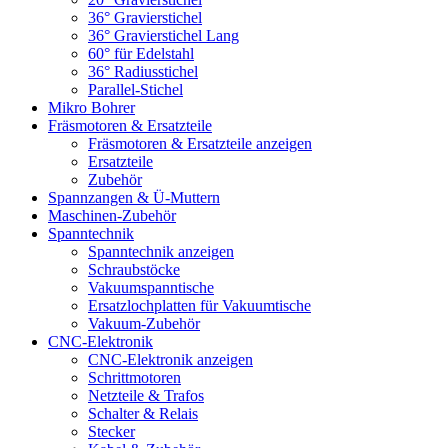
36° Gravierstichel
36° Gravierstichel Lang
60° für Edelstahl
36° Radiusstichel
Parallel-Stichel
Mikro Bohrer
Fräsmotoren & Ersatzteile
Fräsmotoren & Ersatzteile anzeigen
Ersatzteile
Zubehör
Spannzangen & Ü-Muttern
Maschinen-Zubehör
Spanntechnik
Spanntechnik anzeigen
Schraubstöcke
Vakuumspanntische
Ersatzlochplatten für Vakuumtische
Vakuum-Zubehör
CNC-Elektronik
CNC-Elektronik anzeigen
Schrittmotoren
Netzteile & Trafos
Schalter & Relais
Stecker