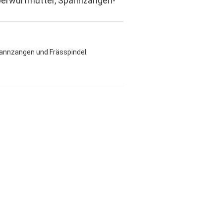
berwurfmutter, Spannzangen-
annzangen und Frässpindel.