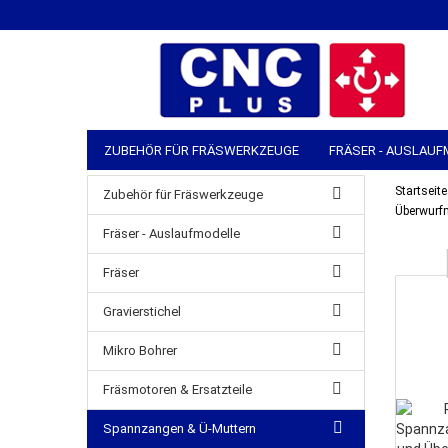
ZUBEHÖR FÜR FRÄSWERKZEUGE
FRÄSER - AUSLAUF
SPANNZANGEN & Ü-MUTTERN
MASCHINEN-ZUBEHÖ
Startseite
Zubehör für Fräswerkzeuge
Überwurfm
MANUELLE WERKZEUGE
LAGER & VERSAND
Fräser - Auslaufmodelle
Fräser
Gravierstichel
Mikro Bohrer
Fräsmotoren & Ersatzteile
Spannzangen & Ü-Muttern