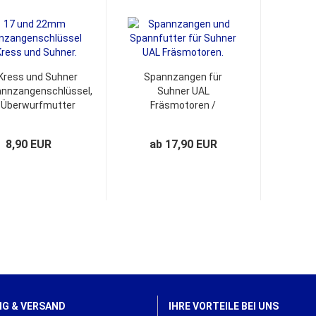
Kress und Suhner
Spannzangen für
nnzangenschlüssel,
Suhner UAL
Überwurfmutter
Fräsmotoren /
elschlüssel 17/22...
Frässpindel.
8,90 EUR
ab 17,90 EUR
G & VERSAND
IHRE VORTEILE BEI UNS