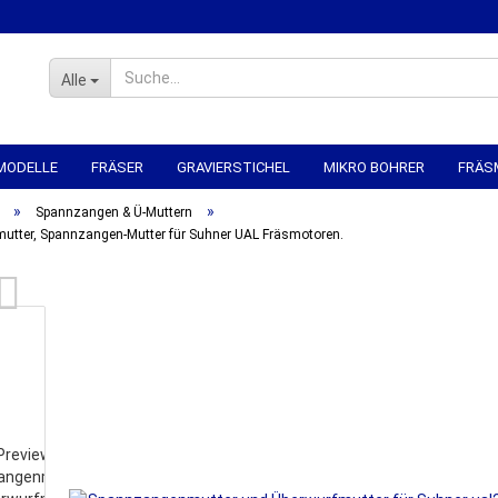
Alle
MODELLE
FRÄSER
GRAVIERSTICHEL
MIKRO BOHRER
FRÄS
»
»
R
SPANNTECHNIK
CNC-ELEKTRONIK
CNC MECHANIK
CNC 
Spannzangen & Ü-Muttern
utter, Spannzangen-Mutter für Suhner UAL Fräsmotoren.