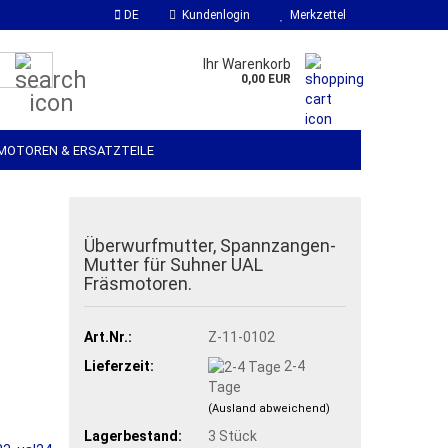
DE
Kundenlogin
Merkzettel
Suche...
Ihr Warenkorb
0,00 EUR
MOTOREN & ERSATZTEILE
SOFTWARE
WERKSSTOFFE & ZUBEHÖR
Überwurfmutter, Spannzangen-
Mutter für Suhner UAL
Fräsmotoren.
Art.Nr.:
Z-11-0102
Lieferzeit:
2-4
Tage
(Ausland abweichend)
Lagerbestand:
3
Stück