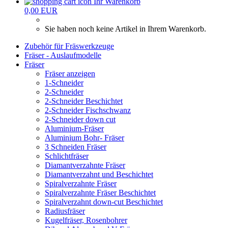
Ihr Warenkorb
0,00 EUR
Sie haben noch keine Artikel in Ihrem Warenkorb.
Zubehör für Fräswerkzeuge
Fräser - Auslaufmodelle
Fräser
Fräser anzeigen
1-Schneider
2-Schneider
2-Schneider Beschichtet
2-Schneider Fischschwanz
2-Schneider down cut
Aluminium-Fräser
Aluminium Bohr- Fräser
3 Schneiden Fräser
Schlichtfräser
Diamantverzahnte Fräser
Diamantverzahnt und Beschichtet
Spiralverzahnte Fräser
Spiralverzahnte Fräser Beschichtet
Spiralverzahnt down-cut Beschichtet
Radiusfräser
Kugelfräser, Rosenbohrer