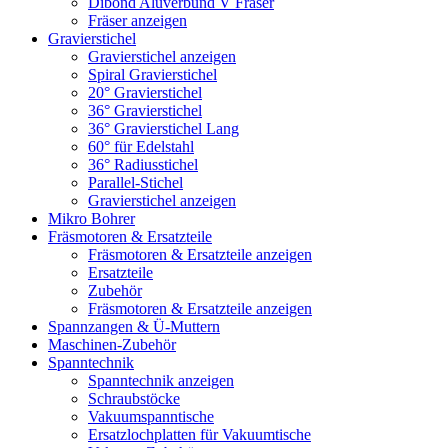
Dibond Aluverbund V Fräser
Fräser anzeigen
Gravierstichel
Gravierstichel anzeigen
Spiral Gravierstichel
20° Gravierstichel
36° Gravierstichel
36° Gravierstichel Lang
60° für Edelstahl
36° Radiusstichel
Parallel-Stichel
Gravierstichel anzeigen
Mikro Bohrer
Fräsmotoren & Ersatzteile
Fräsmotoren & Ersatzteile anzeigen
Ersatzteile
Zubehör
Fräsmotoren & Ersatzteile anzeigen
Spannzangen & Ü-Muttern
Maschinen-Zubehör
Spanntechnik
Spanntechnik anzeigen
Schraubstöcke
Vakuumspanntische
Ersatzlochplatten für Vakuumtische