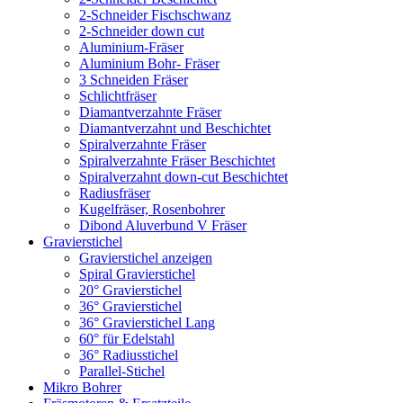
2-Schneider Fischschwanz
2-Schneider down cut
Aluminium-Fräser
Aluminium Bohr- Fräser
3 Schneiden Fräser
Schlichtfräser
Diamantverzahnte Fräser
Diamantverzahnt und Beschichtet
Spiralverzahnte Fräser
Spiralverzahnte Fräser Beschichtet
Spiralverzahnt down-cut Beschichtet
Radiusfräser
Kugelfräser, Rosenbohrer
Dibond Aluverbund V Fräser
Gravierstichel
Gravierstichel anzeigen
Spiral Gravierstichel
20° Gravierstichel
36° Gravierstichel
36° Gravierstichel Lang
60° für Edelstahl
36° Radiusstichel
Parallel-Stichel
Mikro Bohrer